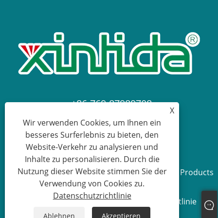
+86-769-87989708
X
Wir verwenden Cookies, um Ihnen ein
dgdgxld@163.com
besseres Surferlebnis zu bieten, den
Website-Verkehr zu analysieren und
Inhalte zu personalisieren. Durch die
Nutzung dieser Website stimmen Sie der
Copyright © 2024 Dongguan Xin Lida Anti-Static Products
Verwendung von Cookies zu.
Co., Ltd. Alle Rechte vorbehalten.
Datenschutzrichtlinie
Links
Sitemap
RSS
XML
Datenschutzrichtlinie
Ablehnen
Akzeptieren