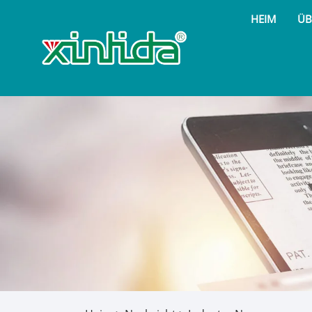
HEIM
ÜB