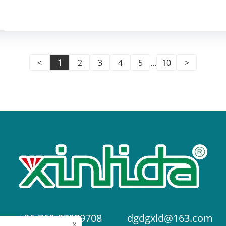
<
1
2
3
4
5
...
10
>
+86-769-87989708
dgdgxld@163.com
X