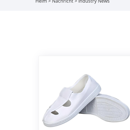
Heim
>
Nachricht
> Industry News