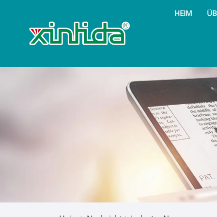
HEIM
ÜB