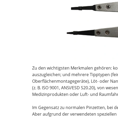
Zu den wichtigsten Merkmalen gehören: kont
auszugleichen; und mehrere Tipptypen (fe
Oberflächenmontagegeräte), Löt- oder Nano
(z. B. ISO 9001, ANSI/ESD S20.20), von we
Medizinprodukten oder Luft- und Raumfahrt
Im Gegensatz zu normalen Pinzetten, bei de
Aber aufgrund der verwendeten speziellen M