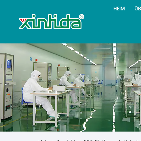
HEIM
ÜB