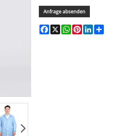
Anfrage absenden
Facebook
X
WhatsApp
Pinterest
LinkedIn
Share