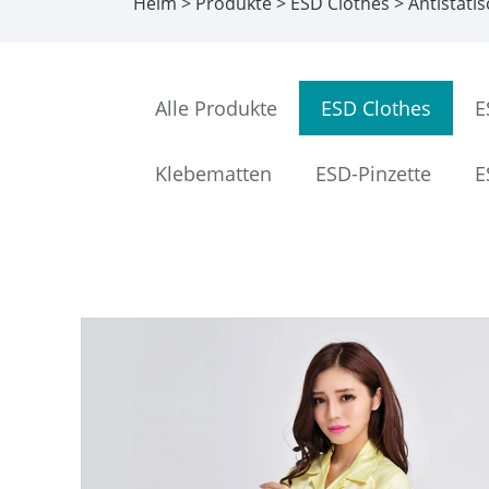
Heim
>
Produkte
>
ESD Clothes
> Antistatis
Alle Produkte
ESD Clothes
E
Klebematten
ESD-Pinzette
E