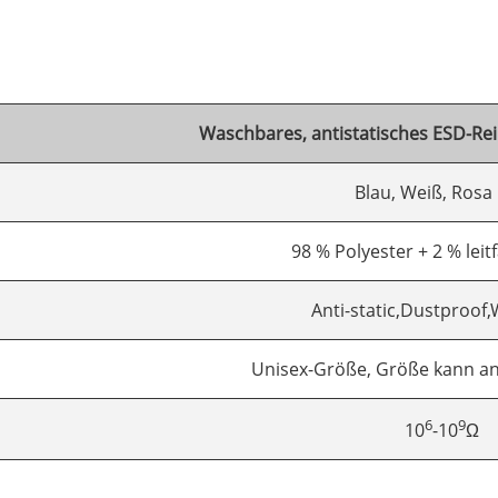
Waschbares, antistatisches ESD-Re
Blau, Weiß, Rosa
98 % Polyester + 2 % leit
Anti-static,Dustproof
Unisex-Größe, Größe kann a
6
9
10
-10
Ω