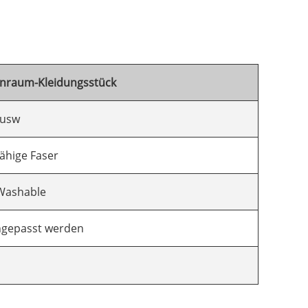
inraum-Kleidungsstück
 usw
fähige Faser
,Washable
ngepasst werden