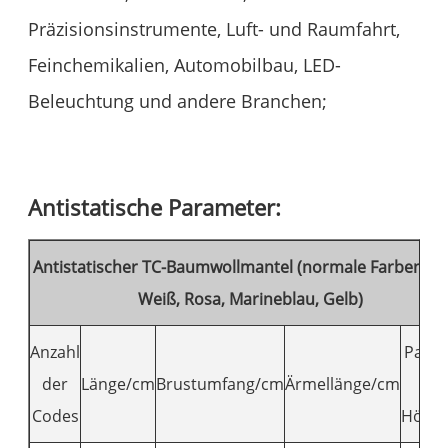
Präzisionsinstrumente, Luft- und Raumfahrt,
Feinchemikalien, Automobilbau, LED-
Beleuchtung und andere Branchen;
Antistatische Parameter:
Antistatischer TC-Baumwollmantel (normale Farben: Bl
Weiß, Rosa, Marineblau, Gelb)
Anzahl
Pass
der
Länge/cm
Brustumfang/cm
Ärmellänge/cm
für
Codes
Höhe